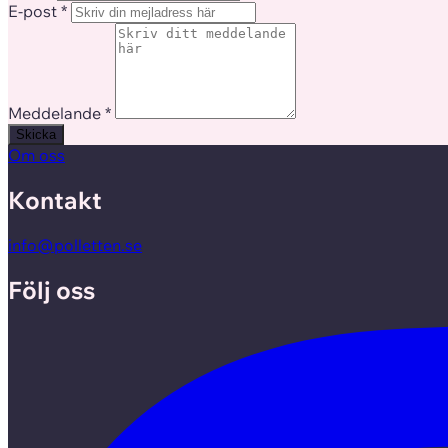
E-post
*
Meddelande
*
Skicka
Om oss
Kontakt
info@polletten.se
Följ oss