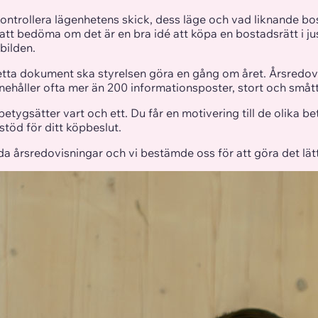
ontrollera lägenhetens skick, dess läge och vad liknande bos
t bedöma om det är en bra idé att köpa en bostadsrätt i just
bilden.
ta dokument ska styrelsen göra en gång om året. Årsredovisn
nehåller ofta mer än 200 informationsposter, stort och smått
betygsätter vart och ett. Du får en motivering till de olika 
stöd för ditt köpbeslut.
da årsredovisningar och vi bestämde oss för att göra det lät