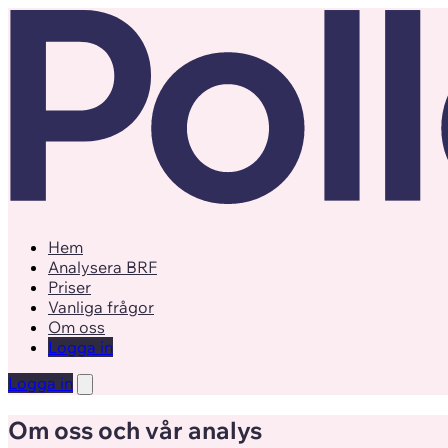
Hem
Analysera BRF
Priser
Vanliga frågor
Om oss
Logga in
Logga in
Om oss och vår analys