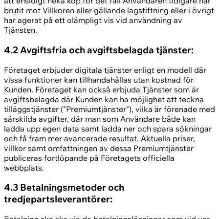
att ensidigt neka köp för det fall Användaren tidigare har
brutit mot Villkoren eller gällande lagstiftning eller i övrigt
har agerat på ett olämpligt vis vid användning av
Tjänsten.
4.2 Avgiftsfria och avgiftsbelagda tjänster:
Företaget erbjuder digitala tjänster enligt en modell där
vissa funktioner kan tillhandahållas utan kostnad för
Kunden. Företaget kan också erbjuda Tjänster som är
avgiftsbelagda där Kunden kan ha möjlighet att teckna
tilläggstjänster ("Premiumtjänster"), vilka är förenade med
särskilda avgifter, där man som Användare både kan
ladda upp egen data samt ladda ner och spara sökningar
och få fram mer avancerade resultat. Aktuella priser,
villkor samt omfattningen av dessa Premiumtjänster
publiceras fortlöpande på Företagets officiella
webbplats.
4.3 Betalningsmetoder och
tredjepartsleverantörer: