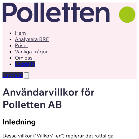
Hem
Analysera BRF
Priser
Vanliga frågor
Om oss
Logga in
Logga in
Användarvillkor för
Polletten AB
Inledning
Dessa villkor ("Villkor/ -en") reglerar det rättsliga