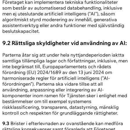
Företaget kan implementera tekniska funktionaliteter
som består av automatiserad databehandling, inklusive
men ej uteslutande artificiell intelligens ("AI"), såsom
algoritmiskt styrd moderering av innehåll, generativa
assistentverktyg eller andra funktioner med självständig
beslutskapacitet.
9.2 Rättsliga skyldigheter vid användning av AI:
Parterna åtar sig att under hela nyttjandeperioden iaktta
samtliga tillämpliga lagar och författningar, inklusive, men
inte begränsat till, Europaparlamentets och rådets
förordning (EU) 2024/1689 av den 13 juni 2024 om
harmoniserade regler för artificiell intelligens ("AI-
förordningen"). Parterna ska vidare tillse att all
användning, anpassning eller integrering av AI-
komponenter inom ramen för Tjänsten sker i enlighet med
bestämmelser om till exempel systemens
riskklassificering, transparens, datastyrning, mänsklig
kontroll och respekten för grundläggande rättigheter.
9.3
Brister i efterlevnaden av ovanstående kan medföra
rättsliga konsekvenser samt föranleda att Företaget,