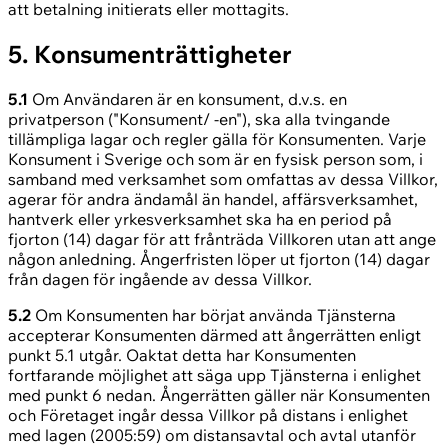
att betalning initierats eller mottagits.
5. Konsumenträttigheter
5.1
Om Användaren är en konsument, d.v.s. en
privatperson ("Konsument/ -en"), ska alla tvingande
tillämpliga lagar och regler gälla för Konsumenten. Varje
Konsument i Sverige och som är en fysisk person som, i
samband med verksamhet som omfattas av dessa Villkor,
agerar för andra ändamål än handel, affärsverksamhet,
hantverk eller yrkesverksamhet ska ha en period på
fjorton (14) dagar för att frånträda Villkoren utan att ange
någon anledning. Ångerfristen löper ut fjorton (14) dagar
från dagen för ingående av dessa Villkor.
5.2
Om Konsumenten har börjat använda Tjänsterna
accepterar Konsumenten därmed att ångerrätten enligt
punkt 5.1 utgår. Oaktat detta har Konsumenten
fortfarande möjlighet att säga upp Tjänsterna i enlighet
med punkt 6 nedan. Ångerrätten gäller när Konsumenten
och Företaget ingår dessa Villkor på distans i enlighet
med lagen (2005:59) om distansavtal och avtal utanför