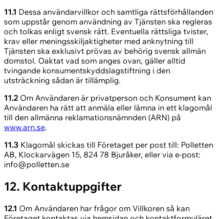
11.1
Dessa användarvillkor och samtliga rättsförhållanden
som uppstår genom användning av Tjänsten ska regleras
och tolkas enligt svensk rätt. Eventuella rättsliga tvister,
krav eller meningsskiljaktigheter med anknytning till
Tjänsten ska exklusivt prövas av behörig svensk allmän
domstol. Oaktat vad som anges ovan, gäller alltid
tvingande konsumentskyddslagstiftning i den
utsträckning sådan är tillämplig.
11.2
Om Användaren är privatperson och Konsument kan
Användaren ha rätt att anmäla eller lämna in ett klagomål
till den allmänna reklamationsnämnden (ARN) på
www.arn.se
.
11.3
Klagomål skickas till Företaget per post till: Polletten
AB, Klockarvägen 15, 824 78 Bjuråker, eller via e-post:
info@polletten.se
12. Kontaktuppgifter
12.1
Om Användaren har frågor om Villkoren så kan
Företaget kontaktas via hemsidan och kontaktformuläret