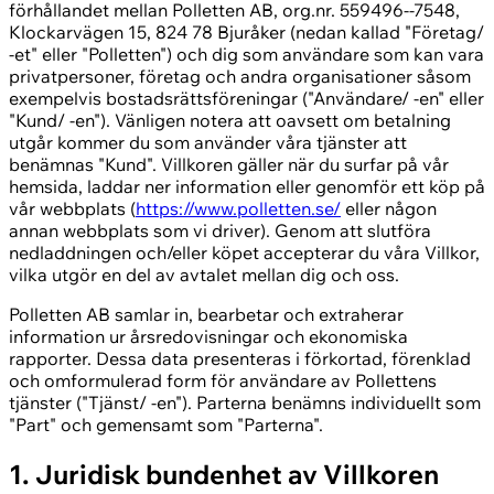
förhållandet mellan Polletten AB, org.nr. 559496--7548,
Klockarvägen 15, 824 78 Bjuråker (nedan kallad "Företag/
-et" eller "Polletten") och dig som användare som kan vara
privatpersoner, företag och andra organisationer såsom
exempelvis bostadsrättsföreningar ("Användare/ -en" eller
"Kund/ -en"). Vänligen notera att oavsett om betalning
utgår kommer du som använder våra tjänster att
benämnas "Kund". Villkoren gäller när du surfar på vår
hemsida, laddar ner information eller genomför ett köp på
vår webbplats (
https://www.polletten.se/
eller någon
annan webbplats som vi driver). Genom att slutföra
nedladdningen och/eller köpet accepterar du våra Villkor,
vilka utgör en del av avtalet mellan dig och oss.
Polletten AB samlar in, bearbetar och extraherar
information ur årsredovisningar och ekonomiska
rapporter. Dessa data presenteras i förkortad, förenklad
och omformulerad form för användare av Pollettens
tjänster ("Tjänst/ -en"). Parterna benämns individuellt som
"Part" och gemensamt som "Parterna".
1. Juridisk bundenhet av Villkoren