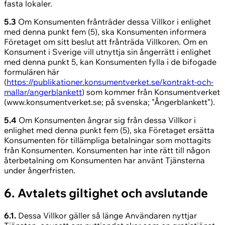
fasta lokaler.
5.3
Om Konsumenten frånträder dessa Villkor i enlighet
med denna punkt fem (5), ska Konsumenten informera
Företaget om sitt beslut att frånträda Villkoren. Om en
Konsument i Sverige vill utnyttja sin ångerrätt i enlighet
med denna punkt 5, kan Konsumenten fylla i de bifogade
formulären här
(
https://publikationer.konsumentverket.se/kontrakt-och-
mallar/angerblankett
) som kommer från Konsumentverket
(www.konsumentverket.se; på svenska; "Ångerblankett").
5.4
Om Konsumenten ångrar sig från dessa Villkor i
enlighet med denna punkt fem (5), ska Företaget ersätta
Konsumenten för tillämpliga betalningar som mottagits
från Konsumenten. Konsumenten har inte rätt till någon
återbetalning om Konsumenten har använt Tjänsterna
under ångerfristen.
6. Avtalets giltighet och avslutande
6.1.
Dessa Villkor gäller så länge Användaren nyttjar