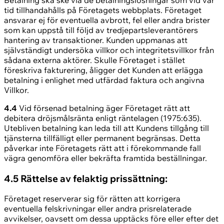
Betalning ska ske via de betalningslösningar som vid var
tid tillhandahålls på Företagets webbplats. Företaget
ansvarar ej för eventuella avbrott, fel eller andra brister
som kan uppstå till följd av tredjepartsleverantörers
hantering av transaktioner. Kunden uppmanas att
självständigt undersöka villkor och integritetsvillkor från
sådana externa aktörer. Skulle Företaget i stället
föreskriva fakturering, åligger det Kunden att erlägga
betalning i enlighet med utfärdad faktura och angivna
Villkor.
4.4
Vid försenad betalning äger Företaget rätt att
debitera dröjsmålsränta enligt räntelagen (1975:635).
Utebliven betalning kan leda till att Kundens tillgång till
tjänsterna tillfälligt eller permanent begränsas. Detta
påverkar inte Företagets rätt att i förekommande fall
vägra genomföra eller bekräfta framtida beställningar.
4.5 Rättelse av felaktig prissättning:
Företaget reserverar sig för rätten att korrigera
eventuella felskrivningar eller andra prisrelaterade
avvikelser, oavsett om dessa upptäcks före eller efter det