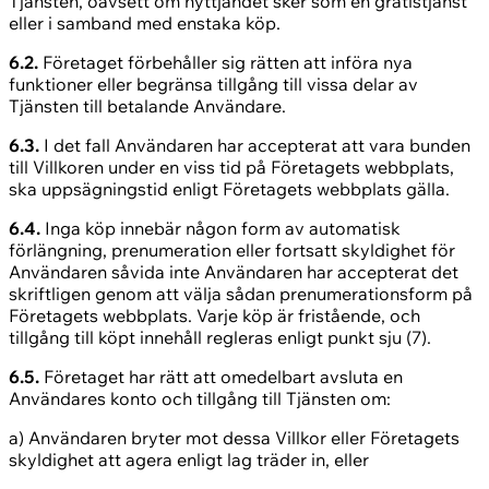
Tjänsten, oavsett om nyttjandet sker som en gratistjänst
eller i samband med enstaka köp.
6.2.
Företaget förbehåller sig rätten att införa nya
funktioner eller begränsa tillgång till vissa delar av
Tjänsten till betalande Användare.
6.3.
I det fall Användaren har accepterat att vara bunden
till Villkoren under en viss tid på Företagets webbplats,
ska uppsägningstid enligt Företagets webbplats gälla.
6.4.
Inga köp innebär någon form av automatisk
förlängning, prenumeration eller fortsatt skyldighet för
Användaren såvida inte Användaren har accepterat det
skriftligen genom att välja sådan prenumerationsform på
Företagets webbplats. Varje köp är fristående, och
tillgång till köpt innehåll regleras enligt punkt sju (7).
6.5.
Företaget har rätt att omedelbart avsluta en
Användares konto och tillgång till Tjänsten om:
a) Användaren bryter mot dessa Villkor eller Företagets
skyldighet att agera enligt lag träder in, eller