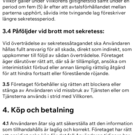
Villkor gäller under Villkorens giltighetstid samt under en
period om fem (5) år efter att avtalsförhållandet mellan
parterna upphört, såvida inte tvingande lag föreskriver
längre sekretessperiod.
3.4 Påföljder vid brott mot sekretess:
Vid överträdelse av sekretessåtagandet ska Användaren
hållas fullt ansvarig för all skada, direkt som indirekt, som
uppkommer till följd av sådan överträdelse. Företaget
äger därutöver rätt att, där så är tillämpligt, ansöka om
interimistiskt förbud eller annan lämplig rättslig åtgärd
för att hindra fortsatt eller förestående röjande.
3.5
Företaget förbehåller sig rätten att blockera eller
stänga av Användaren vid missbruk av Tjänsten eller om
Tjänsterna används i strid med Villkoren.
4. Köp och betalning
4.1
Användaren åtar sig att säkerställa att den information
som tillhandahålls är laglig och korrekt. Företaget har rätt