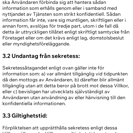
ska Användaren förbinda sig att hantera sådan
information som erhålls genom eller i samband med
nyttjandet av Tjänsten som strikt konfidentiell. Sådan
information får inte, vare sig muntligen, skriftligen eller i
annan form, avslöjas för tredje part, utom i de fall då
detta är uttryckligen tillåtet enligt skriftligt samtycke från
Företaget eller om det krävs enligt lag, domstolsbeslut
eller myndighetsföreläggande.
3.2 Undantag från sekretess:
Sekretessåtagandet enligt ovan gäller inte för
information som: a) var allmänt tillgänglig vid tidpunkten
då den mottogs av Användaren, b) därefter blir allmänt
tillgänglig utan att detta beror på brott mot dessa Villkor,
eller c) bevisligen har utvecklats självständigt av
Användaren utan användning av eller hänvisning till den
konfidentiella informationen.
3.3 Giltighetstid:
Förpliktelsen att upprätthålla sekretess enligt dessa