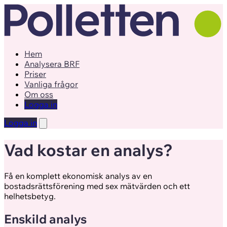
Hem
Analysera BRF
Priser
Vanliga frågor
Om oss
Logga in
Logga in
Vad kostar en analys?
Få en komplett ekonomisk analys av en
bostadsrättsförening med sex mätvärden och ett
helhetsbetyg.
Enskild analys